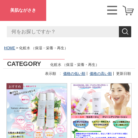
美肌ながさき
HOME
化粧水 （保湿・栄養・再生）
CATEGORY
化粧水 （保湿・栄養・再生）
表示順 :
価格の低い順
価格の高い順
更新日順