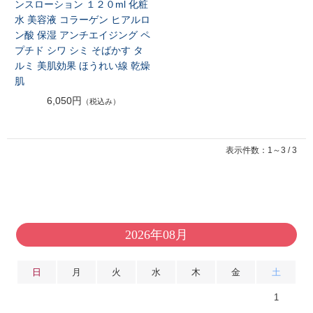
ンスローション １２０ml 化粧
水 美容液 コラーゲン ヒアルロ
ン酸 保湿 アンチエイジング ペ
プチド シワ シミ そばかす タ
ルミ 美肌効果 ほうれい線 乾燥
肌
6,050円
（税込み）
表示件数：1～3 / 3
2026年08月
日
月
火
水
木
金
土
1