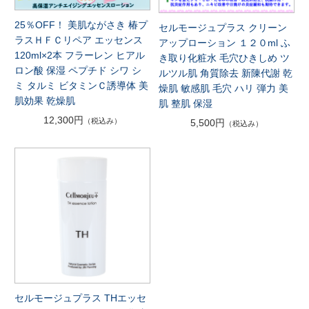
25％OFF！ 美肌ながさき 椿プ
セルモージュプラス クリーン
ラスＨＦＣリペア エッセンス
アップローション １２０ml ふ
120ml×2本 フラーレン ヒアル
き取り化粧水 毛穴ひきしめ ツ
ロン酸 保湿 ペプチド シワ シ
ルツル肌 角質除去 新陳代謝 乾
ミ タルミ ビタミンＣ誘導体 美
燥肌 敏感肌 毛穴 ハリ 弾力 美
肌効果 乾燥肌
肌 整肌 保湿
12,300円
（税込み）
5,500円
（税込み）
セルモージュプラス THエッセ